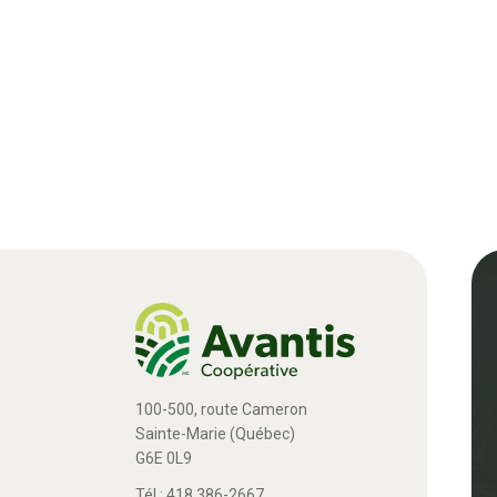
100-500, route Cameron
Sainte-Marie (Québec)
G6E 0L9
Tél.: 418 386-2667