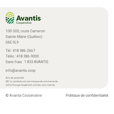
100-500, route Cameron
Sainte-Marie (Québec)
G6E 0L9
Tél.: 418 386-2667
Téléc.: 418 386-9000
Sans frais : 1 833 AVANTIS
info@avantis.coop
Avis de propriété :
MC Le symbole est une marque de commerce de
Sollio Groupe Coopératif, ulitisée sous licence.
© Avantis Coopérative
Politique de confidentialité
> Plan Avantis 2026-29 – Loi canadienne sur l’accessibilité
> Rapport – Loi S211 travail des enfants