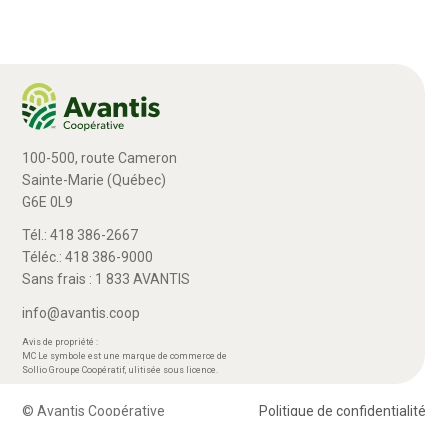
100-500, route Cameron
Sainte-Marie (Québec)
G6E 0L9
Tél.: 418 386-2667
Téléc.: 418 386-9000
Sans frais : 1 833 AVANTIS
info@avantis.coop
Avis de propriété :
MC Le symbole est une marque de commerce de
Sollio Groupe Coopératif, ulitisée sous licence.
© Avantis Coopérative
Politique de confidentialité
> Plan Avantis 2026-29 – Loi canadienne sur l’accessibilité