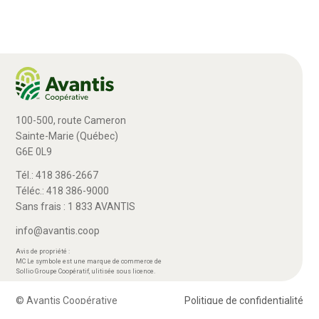
100-500, route Cameron
Sainte-Marie (Québec)
G6E 0L9
Tél.: 418 386-2667
Téléc.: 418 386-9000
Sans frais : 1 833 AVANTIS
info@avantis.coop
Avis de propriété :
MC Le symbole est une marque de commerce de
Sollio Groupe Coopératif, ulitisée sous licence.
© Avantis Coopérative
Politique de confidentialité
> Plan Avantis 2026-29 – Loi canadienne sur l’accessibilité